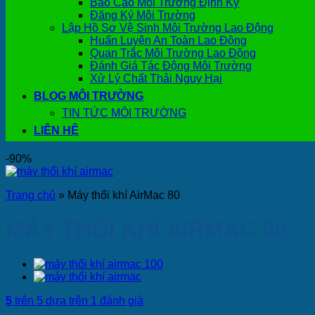
Báo Cáo Môi Trường Định Kỳ
Đăng Ký Môi Trường
Lập Hồ Sơ Vệ Sinh Môi Trường Lao Động
Huấn Luyện An Toàn Lao Động
Quan Trắc Môi Trường Lao Động
Đánh Giá Tác Động Môi Trường
Xử Lý Chất Thải Nguy Hại
BLOG MÔI TRƯỜNG
TIN TỨC MÔI TRƯỜNG
LIÊN HỆ
-90%
Trang chủ
»
Máy thổi khí AirMac 80
MÁY THỔI KHÍ AIRMAC 80
5
trên 5 dựa trên
1
đánh giá