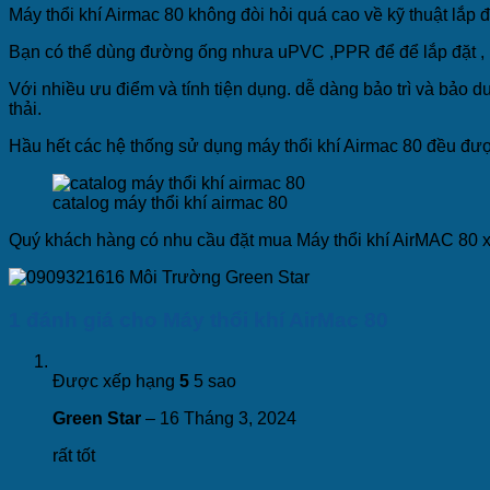
Máy thổi khí Airmac 80 không đòi hỏi quá cao về kỹ thuật lắp đ
Bạn có thể dùng đường ống nhưa uPVC ,PPR để để lắp đặt , 
Với nhiều ưu điểm và tính tiện dụng. dễ dàng bảo trì và bảo 
thải.
Hầu hết các hệ thống sử dụng máy thổi khí Airmac 80 đều được
catalog máy thổi khí airmac 80
Quý khách hàng có nhu cầu đặt mua Máy thổi khí AirMAC 80 xin
1 đánh giá cho
Máy thổi khí AirMac 80
Được xếp hạng
5
5 sao
Green Star
–
16 Tháng 3, 2024
rất tốt