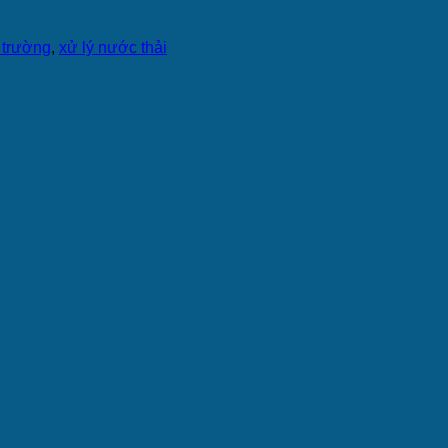
i trường
,
xử lý nước thải