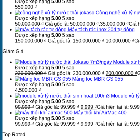
Được xếp hạng
5.00
5 sao
550.000
₫
Công nghệ xử lý n
Được xếp hạng
5.00
5 sao
50.000.000
₫
Giá gốc là: 50.000.000 ₫.
35.000.000
₫
Giá h
Máy tách rác inox 304 tự động
Được xếp hạng
5.00
5 sao
150.000.000
₫
Giá gốc là: 150.000.000 ₫.
10.000.000
₫
Gi
Giảm Giá
Module xử l
Được xếp hạng
5.00
5 sao
230.000.000
₫
Giá gốc là: 230.000.000 ₫.
200.000.000
₫
G
Màng lọc MBR GS 055
Được xếp hạng
5.00
5 sao
4.500.000
₫
Module xử lý
Được xếp hạng
5.00
5 sao
99.999
₫
Giá gốc là: 99.999 ₫.
9.999
₫
Giá hiện tại là: 9.99
Máy thổi khí AirMac 400
Được xếp hạng
5.00
5 sao
99.999
₫
Giá gốc là: 99.999 ₫.
9.999
₫
Giá hiện tại là: 9.99
Top Rated