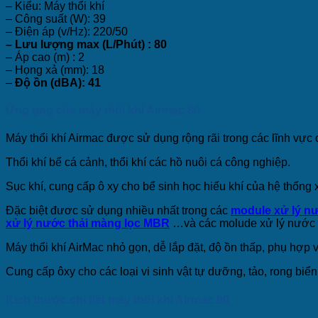
– Kiểu: Máy thổi khí
– Công suất (W): 39
– Điện áp (v/Hz): 220/50
– Lưu lượng max (L/Phút) : 80
– Áp cao (m) : 2
– Họng xả (mm): 18
–
Độ ồn (dBA): 41
Ứng ụng của máy thổi khí Airmac 80
Máy thổi khí Airmac được sử dụng rộng rãi trong các lĩnh vực
Thổi khí bể cá cảnh, thổi khí các hồ nuôi cá công nghiệp.
Sục khí, cung cấp ô xy cho bể sinh học hiếu khí của hệ thống x
Đặc biệt đươc sử dụng nhiều nhất trong các
module xử lý nướ
xử lý nước thải màng lọc MBR
…và các molude xử lý nước t
Máy thổi khí AirMac nhỏ gọn, dễ lắp đặt, độ ồn thấp, phụ hợp 
Cung cấp ôxy cho các loại vi sinh vật tự dưỡng, tảo, rong biển
Kích thước chi tiết máy thổi khí Airmac 80