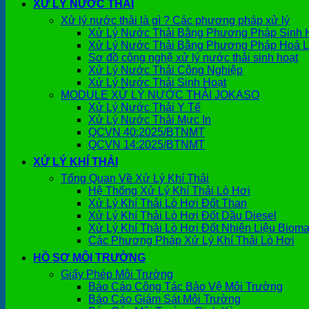
XỬ LÝ NƯỚC THẢI
Xử lý nước thải là gì ? Các phương pháp xử lý
Xử Lý Nước Thải Bằng Phương Pháp Sinh 
Xử Lý Nước Thải Bằng Phương Pháp Hoá L
Sơ đồ công nghệ xử lý nước thải sinh hoạt
Xử Lý Nước Thải Công Nghiệp
Xử Lý Nước Thải Sinh Hoạt
MODULE XỬ LÝ NƯỚC THẢI JOKASO
Xử Lý Nước Thải Y Tế
Xử Lý Nước Thải Mực In
QCVN 40:2025/BTNMT
QCVN 14:2025/BTNMT
XỬ LÝ KHÍ THẢI
Tổng Quan Về Xử Lý Khí Thải
Hệ Thống Xử Lý Khí Thải Lò Hơi
Xử Lý Khí Thải Lò Hơi Đốt Than
Xử Lý Khí Thải Lò Hơi Đốt Dầu Diesel
Xử Lý Khí Thải Lò Hơi Đốt Nhiên Liệu Biom
Các Phương Pháp Xử Lý Khí Thải Lò Hơi
HỒ SƠ MÔI TRƯỜNG
Giấy Phép Môi Trường
Báo Cáo Công Tác Bảo Vệ Môi Trường
Báo Cáo Giám Sát Môi Trường