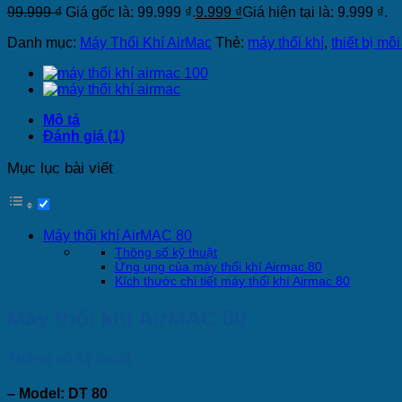
99.999
₫
Giá gốc là: 99.999 ₫.
9.999
₫
Giá hiện tại là: 9.999 ₫.
Danh mục:
Máy Thổi Khí AirMac
Thẻ:
máy thổi khí
,
thiết bị mô
Mô tả
Đánh giá (1)
Mục lục bài viết
Máy thổi khí AirMAC 80
Thông số kỹ thuật
Ứng ụng của máy thổi khí Airmac 80
Kích thước chi tiết máy thổi khí Airmac 80
Máy thổi khí AirMAC 80
Thông số kỹ thuật
– Model: DT 80