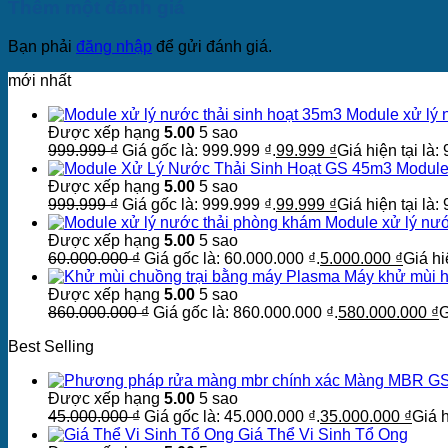
Thêm một đánh giá
Bạn phải
đăng nhập
để gửi đánh giá.
mới nhất
Module xử lý 
Được xếp hạng
5.00
5 sao
999.999
₫
Giá gốc là: 999.999 ₫.
99.999
₫
Giá hiện tại là:
Module
Được xếp hạng
5.00
5 sao
999.999
₫
Giá gốc là: 999.999 ₫.
99.999
₫
Giá hiện tại là:
Module xử lý nư
Được xếp hạng
5.00
5 sao
60.000.000
₫
Giá gốc là: 60.000.000 ₫.
5.000.000
₫
Giá hi
Máy khử mùi hô
Được xếp hạng
5.00
5 sao
860.000.000
₫
Giá gốc là: 860.000.000 ₫.
580.000.000
₫
G
Best Selling
Màng MBR GS
Được xếp hạng
5.00
5 sao
45.000.000
₫
Giá gốc là: 45.000.000 ₫.
35.000.000
₫
Giá h
Giá Thể Vi Sinh Tổ Ong