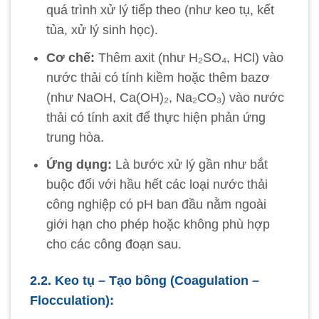
quá trình xử lý tiếp theo (như keo tụ, kết
tủa, xử lý sinh học).
Cơ chế:
Thêm axit (như H₂SO₄, HCl) vào
nước thải có tính kiềm hoặc thêm bazơ
(như NaOH, Ca(OH)₂, Na₂CO₃) vào nước
thải có tính axit để thực hiện phản ứng
trung hòa.
Ứng dụng:
Là bước xử lý gần như bắt
buộc đối với hầu hết các loại nước thải
công nghiệp có pH ban đầu nằm ngoài
giới hạn cho phép hoặc không phù hợp
cho các công đoạn sau.
2.2. Keo tụ – Tạo bông (Coagulation –
Flocculation):