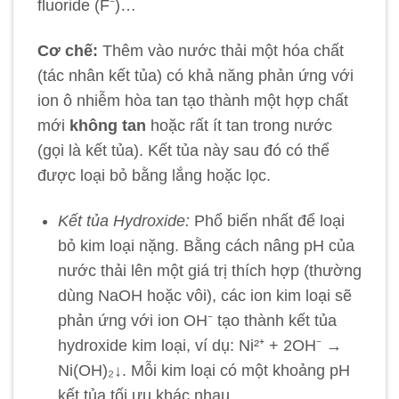
fluoride (F⁻)…
Cơ chế:
Thêm vào nước thải một hóa chất
(tác nhân kết tủa) có khả năng phản ứng với
ion ô nhiễm hòa tan tạo thành một hợp chất
mới
không tan
hoặc rất ít tan trong nước
(gọi là kết tủa). Kết tủa này sau đó có thể
được loại bỏ bằng lắng hoặc lọc.
Kết tủa Hydroxide:
Phổ biến nhất để loại
bỏ kim loại nặng. Bằng cách nâng pH của
nước thải lên một giá trị thích hợp (thường
dùng NaOH hoặc vôi), các ion kim loại sẽ
phản ứng với ion OH⁻ tạo thành kết tủa
hydroxide kim loại, ví dụ: Ni²⁺ + 2OH⁻ →
Ni(OH)₂↓. Mỗi kim loại có một khoảng pH
kết tủa tối ưu khác nhau.