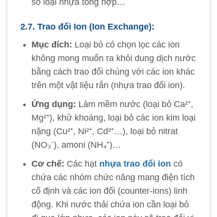
số loại nhựa tổng hợp…
2.7. Trao đổi Ion (Ion Exchange):
Mục đích:
Loại bỏ có chọn lọc các ion
không mong muốn ra khỏi dung dịch nước
bằng cách trao đổi chúng với các ion khác
trên một vật liệu rắn (nhựa trao đổi ion).
Ứng dụng:
Làm mềm nước (loại bỏ Ca²⁺,
Mg²⁺), khử khoáng, loại bỏ các ion kim loại
nặng (Cu²⁺, Ni²⁺, Cd²⁺…), loại bỏ nitrat
(NO₃⁻), amoni (NH₄⁺)…
Cơ chế:
Các hạt
nhựa trao đổi ion
có
chứa các nhóm chức năng mang điện tích
cố định và các ion đối (counter-ions) linh
động. Khi nước thải chứa ion cần loại bỏ