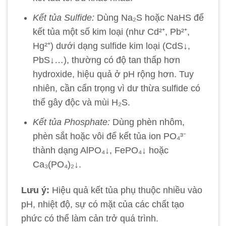
Kết tủa Sulfide:
Dùng Na₂S hoặc NaHS để
kết tủa một số kim loại (như Cd²⁺, Pb²⁺,
Hg²⁺) dưới dạng sulfide kim loại (CdS↓,
PbS↓…), thường có độ tan thấp hơn
hydroxide, hiệu quả ở pH rộng hơn. Tuy
nhiên, cần cẩn trọng vì dư thừa sulfide có
thể gây độc và mùi H₂S.
Kết tủa Phosphate:
Dùng phèn nhôm,
phèn sắt hoặc vôi để kết tủa ion PO₄³⁻
thành dạng AlPO₄↓, FePO₄↓ hoặc
Ca₃(PO₄)₂↓.
Lưu ý:
Hiệu quả kết tủa phụ thuộc nhiều vào
pH, nhiệt độ, sự có mặt của các chất tạo
phức có thể làm cản trở quá trình.