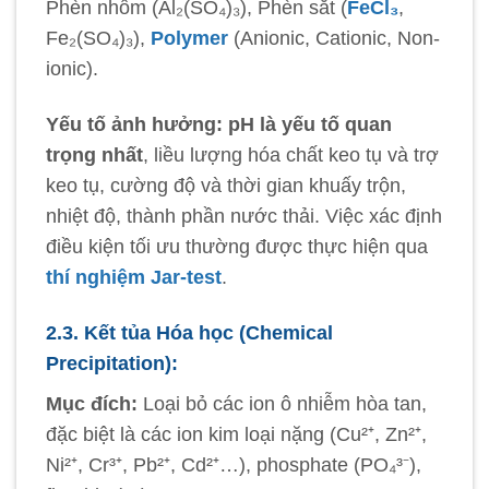
Phèn nhôm (Al₂(SO₄)₃), Phèn sắt (
FeCl₃
,
Fe₂(SO₄)₃),
Polymer
(Anionic, Cationic, Non-
ionic).
Yếu tố ảnh hưởng:
pH là yếu tố quan
trọng nhất
, liều lượng hóa chất keo tụ và trợ
keo tụ, cường độ và thời gian khuấy trộn,
nhiệt độ, thành phần nước thải. Việc xác định
điều kiện tối ưu thường được thực hiện qua
thí nghiệm Jar-test
.
2.3. Kết tủa Hóa học (Chemical
Precipitation):
Mục đích:
Loại bỏ các ion ô nhiễm hòa tan,
đặc biệt là các ion kim loại nặng (Cu²⁺, Zn²⁺,
Ni²⁺, Cr³⁺, Pb²⁺, Cd²⁺…), phosphate (PO₄³⁻),