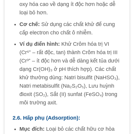
oxy hóa cao về dạng ít độc hơn hoặc dễ
loại bỏ hơn.
Cơ chế:
Sử dụng các chất khử để cung
cấp electron cho chất ô nhiễm.
Ví dụ điển hình:
Khử Crôm hóa trị VI
(Cr⁶⁺ – rất độc, tan) thành Crôm hóa trị III
(Cr³⁺ – ít độc hơn và dễ dàng kết tủa dưới
dạng Cr(OH)₃ ở pH thích hợp). Các chất
khử thường dùng: Natri bisulfit (NaHSO₃),
Natri metabisulfit (Na₂S₂O₅), Lưu huỳnh
đioxit (SO₂), Sắt (II) sunfat (FeSO₄) trong
môi trường axit.
2.6. Hấp phụ (Adsorption):
Mục đích:
Loại bỏ các chất hữu cơ hòa