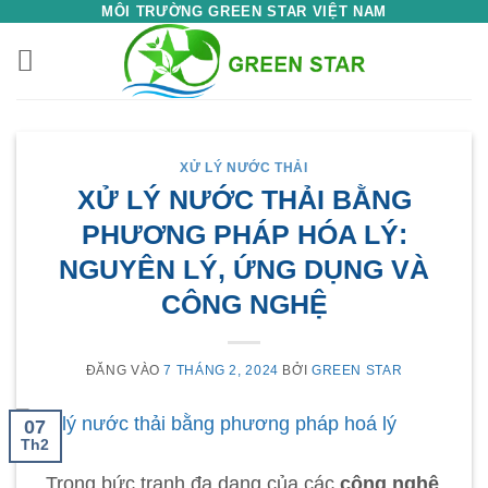
Bỏ
MÔI TRƯỜNG GREEN STAR VIỆT NAM
qua
nội
dung
XỬ LÝ NƯỚC THẢI
XỬ LÝ NƯỚC THẢI BẰNG
PHƯƠNG PHÁP HÓA LÝ:
NGUYÊN LÝ, ỨNG DỤNG VÀ
CÔNG NGHỆ
ĐĂNG VÀO
7 THÁNG 2, 2024
BỞI
GREEN STAR
07
Th2
Trong bức tranh đa dạng của các
công nghệ