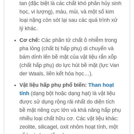
tan (đặc biệt là các chất khó phân hủy sinh
học, vi lượng), màu, mùi, và một số kim
loại nặng còn sót lại sau các quá trình xử
lý khác.
Cơ chế:
Các phân tử chất ô nhiễm trong
pha lỏng (chất bị hấp phụ) di chuyển và
bám dính lên bề mặt của vật liệu rắn xốp
(chất hấp phụ) do lực hút bề mặt (lực Van
der Waals, liên kết hóa học…).
Vật liệu hấp phụ phổ biến:
Than hoạt
tính
(dạng bột hoặc dạng hạt) là vật liệu
được sử dụng rộng rãi nhất do diện tích
bề mặt riêng cực lớn và khả năng hấp phụ
nhiều loại chất hữu cơ. Các vật liệu khác:
zeolite, silicagel, oxit nhôm hoạt tính, một