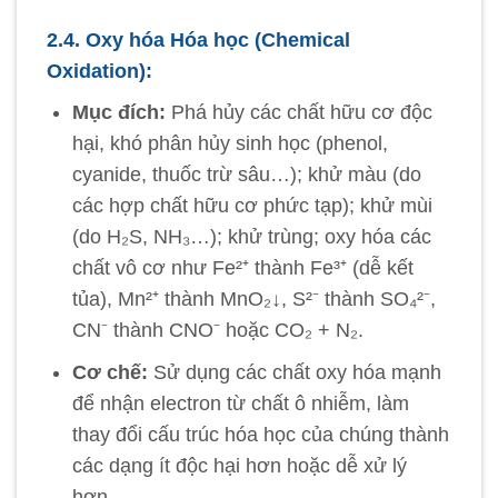
2.4. Oxy hóa Hóa học (Chemical
Oxidation):
Mục đích:
Phá hủy các chất hữu cơ độc
hại, khó phân hủy sinh học (phenol,
cyanide, thuốc trừ sâu…); khử màu (do
các hợp chất hữu cơ phức tạp); khử mùi
(do H₂S, NH₃…); khử trùng; oxy hóa các
chất vô cơ như Fe²⁺ thành Fe³⁺ (dễ kết
tủa), Mn²⁺ thành MnO₂↓, S²⁻ thành SO₄²⁻,
CN⁻ thành CNO⁻ hoặc CO₂ + N₂.
Cơ chế:
Sử dụng các chất oxy hóa mạnh
để nhận electron từ chất ô nhiễm, làm
thay đổi cấu trúc hóa học của chúng thành
các dạng ít độc hại hơn hoặc dễ xử lý
hơn.