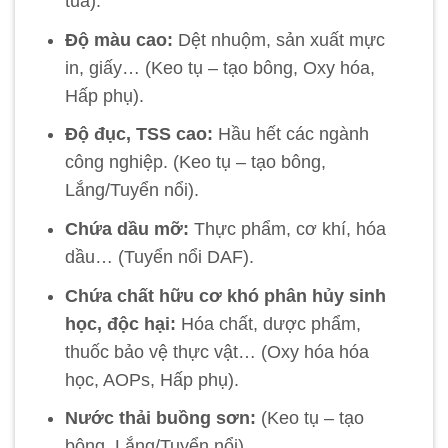
tủa).
Độ màu cao:
Dệt nhuộm, sản xuất mực
in, giấy… (Keo tụ – tạo bông, Oxy hóa,
Hấp phụ).
Độ đục, TSS cao:
Hầu hết các ngành
công nghiệp. (Keo tụ – tạo bông,
Lắng/Tuyển nổi).
Chứa dầu mỡ:
Thực phẩm, cơ khí, hóa
dầu… (Tuyển nổi DAF).
Chứa chất hữu cơ khó phân hủy sinh
học, độc hại:
Hóa chất, dược phẩm,
thuốc bảo vệ thực vật… (Oxy hóa hóa
học, AOPs, Hấp phụ).
Nước thải buồng sơn:
(Keo tụ – tạo
bông, Lắng/Tuyển nổi).