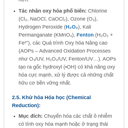
Tác nhân oxy hóa phổ biến:
Chlorine
(Cl₂, NaOCl, CaOCl₂), Ozone (O₃),
Hydrogen Peroxide (
H₂O₂
), Kali
Permanganate (KMnO₄),
Fenton
(H₂O₂ +
Fe²⁺), các Quá trình Oxy hóa Nâng cao
(AOPs – Advanced Oxidation Processes
như O₃/UV, H₂O₂/UV, Fenton/UV…). AOPs
tạo ra gốc hydroxyl (•OH) có khả năng oxy
hóa cực mạnh, xử lý được cả những chất
hữu cơ bền vững nhất.
2.5. Khử hóa Hóa học (Chemical
Reduction):
Mục đích:
Chuyển hóa các chất ô nhiễm
có tính oxy hóa mạnh hoặc ở trạng thái